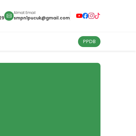
Almat Email
29
smpn1pucuk@gmail.com
PPDB