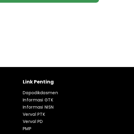
Link Penting
Dapodikdasmen
Informasi GTK
Informasi NISN
Verval PTK
Verval PD
PMP