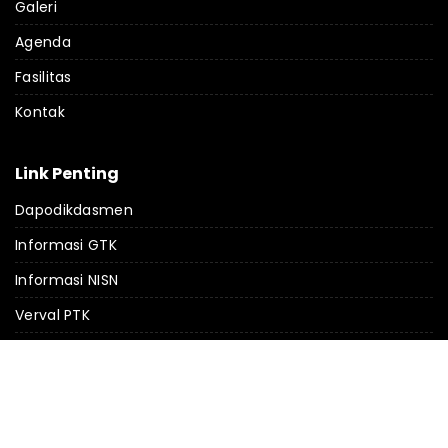
Galeri
Agenda
Fasilitas
Kontak
Link Penting
Dapodikdasmen
Informasi GTK
Informasi NISN
Verval PTK
Verval PD
PMP
Absensi Online