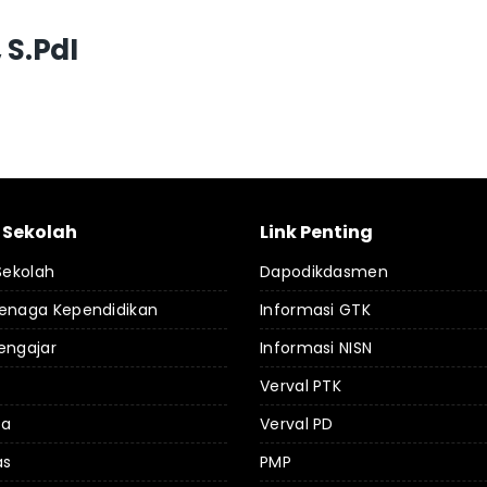
 S.PdI
l Sekolah
Link Penting
 Sekolah
Dapodikdasmen
Tenaga Kependidikan
Informasi GTK
engajar
Informasi NISN
Verval PTK
da
Verval PD
as
PMP