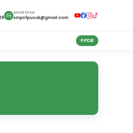
Almat Email
29
smpn1pucuk@gmail.com
PPDB