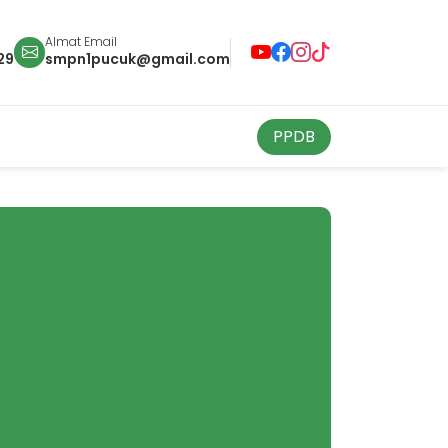
Almat Email
29
smpn1pucuk@gmail.com
PPDB