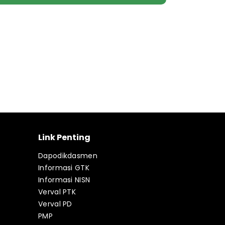
Link Penting
Dapodikdasmen
Informasi GTK
Informasi NISN
Verval PTK
Verval PD
PMP