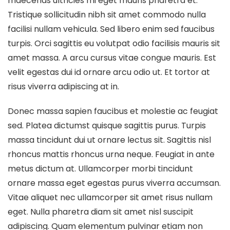
maecenas ultricies mi eget mauris pharetra et.
Tristique sollicitudin nibh sit amet commodo nulla
facilisi nullam vehicula. Sed libero enim sed faucibus
turpis. Orci sagittis eu volutpat odio facilisis mauris sit
amet massa. A arcu cursus vitae congue mauris. Est
velit egestas dui id ornare arcu odio ut. Et tortor at
risus viverra adipiscing at in.
Donec massa sapien faucibus et molestie ac feugiat
sed. Platea dictumst quisque sagittis purus. Turpis
massa tincidunt dui ut ornare lectus sit. Sagittis nisl
rhoncus mattis rhoncus urna neque. Feugiat in ante
metus dictum at. Ullamcorper morbi tincidunt
ornare massa eget egestas purus viverra accumsan.
Vitae aliquet nec ullamcorper sit amet risus nullam
eget. Nulla pharetra diam sit amet nisl suscipit
adipiscing. Quam elementum pulvinar etiam non